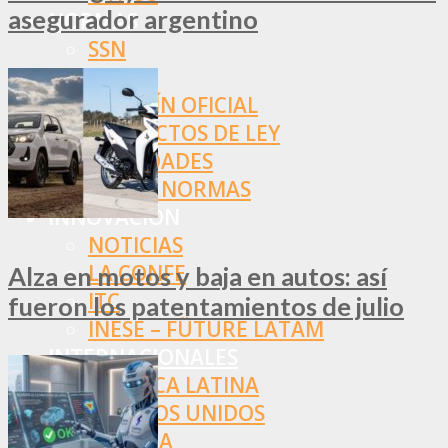
asegurador argentino
NORMAS
SSN
SRT
BOLETÍN OFICIAL
PROYECTOS DE LEY
SOCIEDADES
OTRAS NORMAS
INNOVACIÓN
NOTICIAS
LA CONFE
Alza en motos y baja en autos: así
ITC
fueron los patentamientos de julio
INESE – FÜTURE LATAM
INTERNACIONALES
AMÉRICA LATINA
ESTADOS UNIDOS
EUROPA