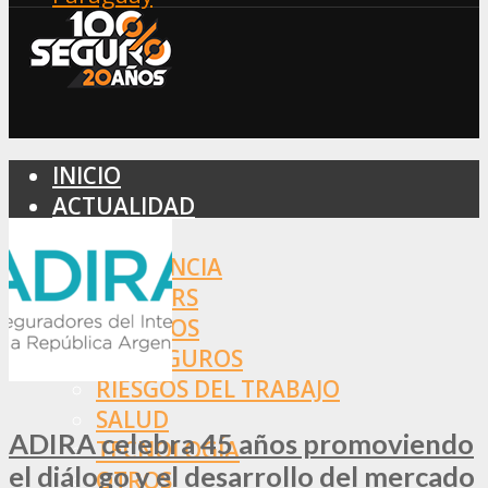
INICIO
ACTUALIDAD
MERCADO
ASISTENCIA
BROKERS
SEGUROS
REASEGUROS
RIESGOS DEL TRABAJO
SALUD
ADIRA celebra 45 años promoviendo
TECNOLOGÍA
el diálogo y el desarrollo del mercado
OTROS