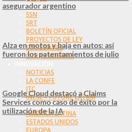
asegurador argentino
NORMAS
SSN
SRT
BOLETÍN OFICIAL
PROYECTOS DE LEY
Alza en motos y baja en autos: así
SOCIEDADES
fueron los patentamientos de julio
OTRAS NORMAS
INNOVACIÓN
NOTICIAS
LA CONFE
ITC
Google Cloud destacó a Claims
INESE – FÜTURE LATAM
Services como caso de éxito por la
INTERNACIONALES
utilización de la IA
AMÉRICA LATINA
ESTADOS UNIDOS
EUROPA