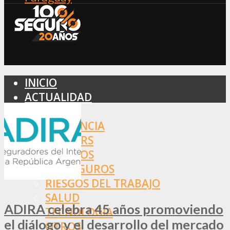
INICIO
ACTUALIDAD
MERCADO
ASISTENCIA
BROKERS
SEGUROS
REASEGUROS
RIESGOS DEL TRABAJO
SALUD
ADIRA celebra 45 años promoviendo
TECNOLOGÍA
el diálogo y el desarrollo del mercado
OTROS