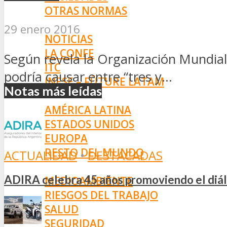
OTRAS NORMAS
INNOVACIÓN
29 enero 2016
NOTICIAS
LA CONFE
Según revela la Organización Mundial 
ITC
podría causar entre “tres y...
INESE – FÜTURE LATAM
Notas más leídas
INTERNACIONALES
AMÉRICA LATINA
ESTADOS UNIDOS
EUROPA
RESTO DEL MUNDO
ACTUALIDAD
•
DESTACADAS
PREVENCIÓN
ADIRA celebra 45 años promoviendo el diál
MEDIOAMBIENTE
RIESGOS DEL TRABAJO
SALUD
SEGURIDAD