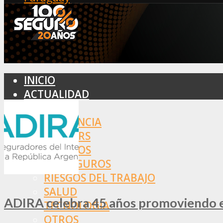
INICIO
ACTUALIDAD
MERCADO
ASISTENCIA
BROKERS
SEGUROS
REASEGUROS
RIESGOS DEL TRABAJO
SALUD
ADIRA celebra 45 años promoviendo el
TECNOLOGÍA
OTROS