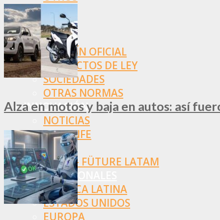
NORMAS
SSN
SRT
BOLETÍN OFICIAL
PROYECTOS DE LEY
SOCIEDADES
OTRAS NORMAS
Alza en motos y baja en autos: así fue
INNOVACIÓN
NOTICIAS
LA CONFE
ITC
INESE – FÜTURE LATAM
INTERNACIONALES
AMÉRICA LATINA
ESTADOS UNIDOS
EUROPA