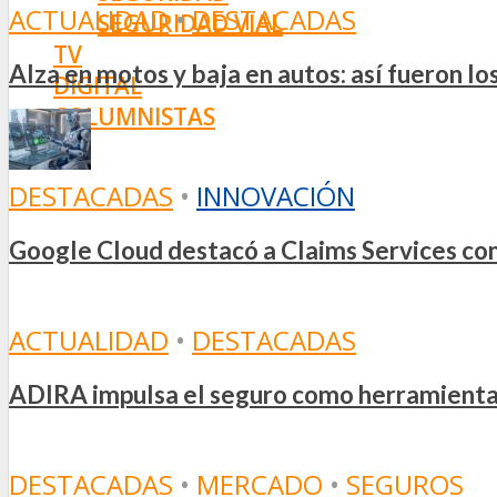
ACTUALIDAD
•
DESTACADAS
SEGURIDAD VIAL
TV
Alza en motos y baja en autos: así fueron l
DIGITAL
COLUMNISTAS
ESTADÍSTICAS
DESTACADAS
•
INNOVACIÓN
Google Cloud destacó a Claims Services como
ACTUALIDAD
•
DESTACADAS
ADIRA impulsa el seguro como herramienta e
DESTACADAS
•
MERCADO
•
SEGUROS