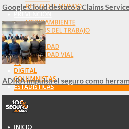
RESTO DEL MUNDO
Google Cloud destacó a Claims Services
PREVENCIÓN
MEDIOAMBIENTE
RIESGOS DEL TRABAJO
SALUD
SEGURIDAD
SEGURIDAD VIAL
TV
DIGITAL
COLUMNISTAS
ADIRA impulsa el seguro como herramie
ESTADÍSTICAS
INICIO