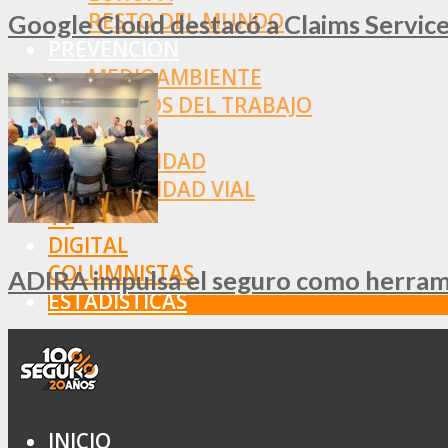
RESTO DEL MUNDO
Google Cloud destacó a Claims Services
PREVENCIÓN
MEDIOAMBIENTE
RIESGOS DEL TRABAJO
SALUD
SEGURIDAD
SEGURIDAD VIAL
TV
DIGITAL
COLUMNISTAS
ADIRA impulsa el seguro como herramie
ESTADÍSTICAS
INICIO