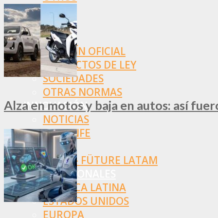
NORMAS
SSN
SRT
BOLETÍN OFICIAL
PROYECTOS DE LEY
SOCIEDADES
OTRAS NORMAS
Alza en motos y baja en autos: así fue
INNOVACIÓN
NOTICIAS
LA CONFE
ITC
INESE – FÜTURE LATAM
INTERNACIONALES
AMÉRICA LATINA
ESTADOS UNIDOS
EUROPA