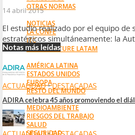
OTRAS NORMAS
14 abril 2015
INNOVACIÓN
NOTICIAS
El estudio realizado por el equipo d
LA CONFE
estratégicos simultáneamente: la Auto
ITC
Notas más leídas
INESE – FÜTURE LATAM
INTERNACIONALES
AMÉRICA LATINA
ESTADOS UNIDOS
EUROPA
ACTUALIDAD
•
DESTACADAS
RESTO DEL MUNDO
PREVENCIÓN
ADIRA celebra 45 años promoviendo el diál
MEDIOAMBIENTE
RIESGOS DEL TRABAJO
SALUD
ACTUALIDAD
•
DESTACADAS
SEGURIDAD