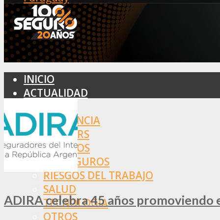
INICIO
ACTUALIDAD
MERCADO
ASISTENCIA
BROKERS
SEGUROS
REASEGUROS
RIESGOS DEL TRABAJO
SALUD
ADIRA celebra 45 años promoviendo el
TECNOLOGÍA
OTROS