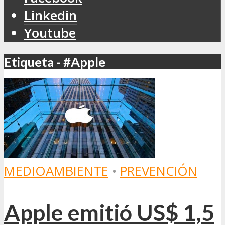
Linkedin
Youtube
Etiqueta - #Apple
MEDIOAMBIENTE
•
PREVENCIÓN
Apple emitió US$ 1,5