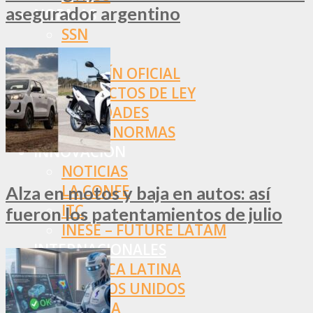
asegurador argentino
NORMAS
SSN
SRT
BOLETÍN OFICIAL
PROYECTOS DE LEY
SOCIEDADES
OTRAS NORMAS
INNOVACIÓN
NOTICIAS
LA CONFE
Alza en motos y baja en autos: así
ITC
fueron los patentamientos de julio
INESE – FÜTURE LATAM
INTERNACIONALES
AMÉRICA LATINA
ESTADOS UNIDOS
EUROPA