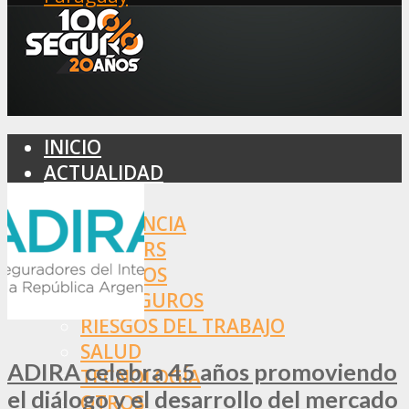
INICIO
ACTUALIDAD
MERCADO
ASISTENCIA
BROKERS
SEGUROS
REASEGUROS
RIESGOS DEL TRABAJO
SALUD
ADIRA celebra 45 años promoviendo
TECNOLOGÍA
el diálogo y el desarrollo del mercado
OTROS