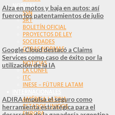
NORMAS
Alza en motos y baja en autos: así
SSN
fueron los patentamientos de julio
SRT
BOLETÍN OFICIAL
PROYECTOS DE LEY
SOCIEDADES
OTRAS NORMAS
Google Cloud destacó a Claims
INNOVACIÓN
Services como caso de éxito por la
NOTICIAS
utilización de la IA
LA CONFE
ITC
INESE – FÜTURE LATAM
INTERNACIONALES
ADIRA impulsa el seguro como
AMÉRICA LATINA
ESTADOS UNIDOS
herramienta estratégica para el
EUROPA
desarrollo de la ganadería argentina