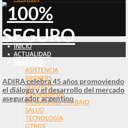
INICIO
ACTUALIDAD
MERCADO
ASISTENCIA
BROKERS
ADIRA celebra 45 años promoviendo
SEGUROS
el diálogo y el desarrollo del mercado
REASEGUROS
asegurador argentino
RIESGOS DEL TRABAJO
SALUD
TECNOLOGÍA
OTROS