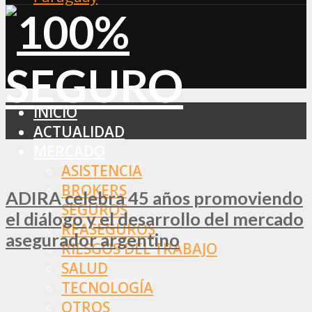
INICIO
ACTUALIDAD
MERCADO
ASISTENCIA
BROKERS
ADIRA celebra 45 años promoviendo
SEGUROS
el diálogo y el desarrollo del mercado
REASEGUROS
asegurador argentino
RIESGOS DEL TRABAJO
SALUD
TECNOLOGÍA
OTROS