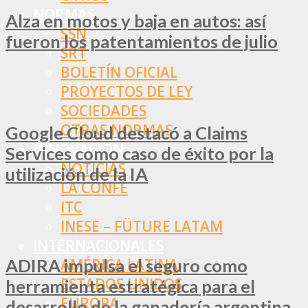
NORMAS
Alza en motos y baja en autos: así
SSN
fueron los patentamientos de julio
SRT
BOLETÍN OFICIAL
PROYECTOS DE LEY
SOCIEDADES
OTRAS NORMAS
Google Cloud destacó a Claims
INNOVACIÓN
Services como caso de éxito por la
NOTICIAS
utilización de la IA
LA CONFE
ITC
INESE – FÜTURE LATAM
INTERNACIONALES
ADIRA impulsa el seguro como
AMÉRICA LATINA
ESTADOS UNIDOS
herramienta estratégica para el
EUROPA
desarrollo de la ganadería argentina