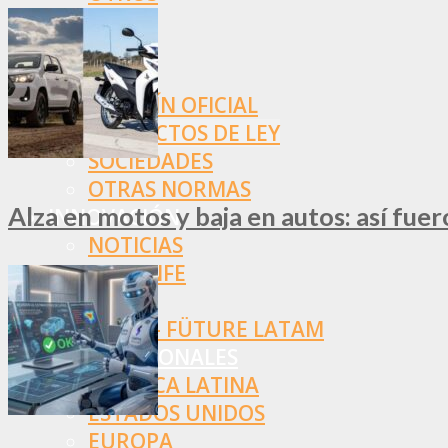
NORMAS
SSN
SRT
BOLETÍN OFICIAL
PROYECTOS DE LEY
SOCIEDADES
OTRAS NORMAS
Alza en motos y baja en autos: así fue
INNOVACIÓN
NOTICIAS
LA CONFE
ITC
INESE – FÜTURE LATAM
INTERNACIONALES
AMÉRICA LATINA
ESTADOS UNIDOS
EUROPA