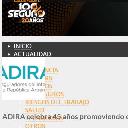
INICIO
ACTUALIDAD
MERCADO
ASISTENCIA
BROKERS
SEGUROS
REASEGUROS
RIESGOS DEL TRABAJO
SALUD
ADIRA celebra 45 años promoviendo el
TECNOLOGÍA
OTROS