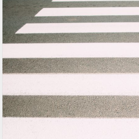
OTRAS NORMAS
INNOVACIÓN
NOTICIAS
LA CONFE
ITC
INESE – FÜTURE LATAM
INTERNACIONALES
AMÉRICA LATINA
ESTADOS UNIDOS
EUROPA
RESTO DEL MUNDO
PREVENCIÓN
MEDIOAMBIENTE
RIESGOS DEL TRABAJO
SALUD
SEGURIDAD