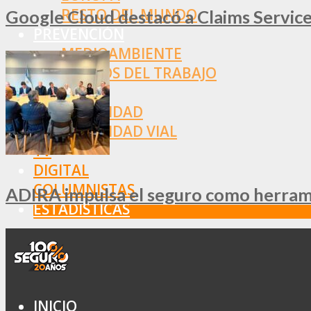
RESTO DEL MUNDO
Google Cloud destacó a Claims Services
PREVENCIÓN
MEDIOAMBIENTE
RIESGOS DEL TRABAJO
SALUD
SEGURIDAD
SEGURIDAD VIAL
TV
DIGITAL
COLUMNISTAS
ADIRA impulsa el seguro como herramie
ESTADÍSTICAS
INICIO