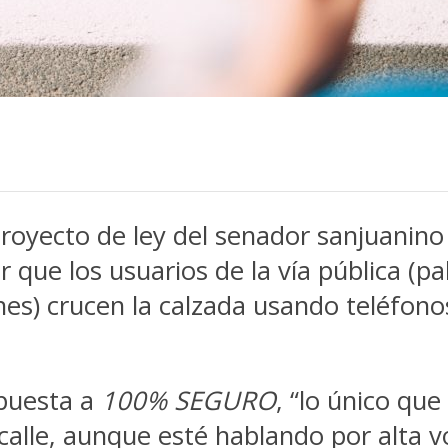
yecto de ley del senador sanjuanino 
 que los usuarios de la vía pública (p
nes) crucen la calzada usando teléfono
opuesta a
100% SEGURO
, “lo único q
 calle, aunque esté hablando por alta v