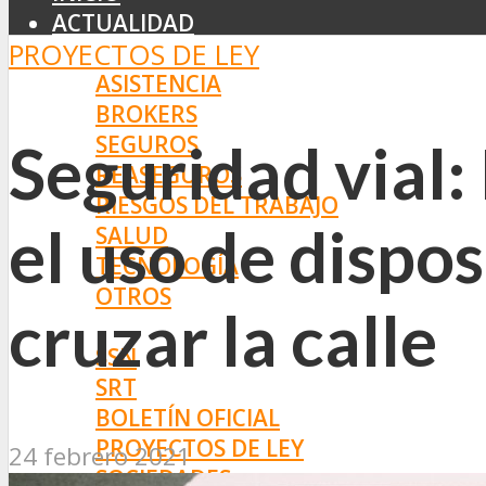
ACTUALIDAD
PROYECTOS DE LEY
MERCADO
ASISTENCIA
BROKERS
SEGUROS
Seguridad vial:
REASEGUROS
RIESGOS DEL TRABAJO
el uso de dispos
SALUD
TECNOLOGÍA
OTROS
cruzar la calle
NORMAS
SSN
SRT
BOLETÍN OFICIAL
PROYECTOS DE LEY
24 febrero 2021
SOCIEDADES