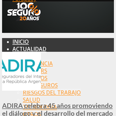
INICIO
ACTUALIDAD
MERCADO
ASISTENCIA
BROKERS
SEGUROS
REASEGUROS
RIESGOS DEL TRABAJO
SALUD
ADIRA celebra 45 años promoviendo
TECNOLOGÍA
el diálogo y el desarrollo del mercado
OTROS