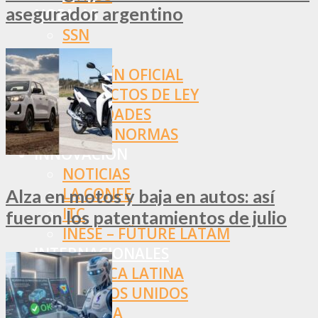
asegurador argentino
NORMAS
SSN
SRT
BOLETÍN OFICIAL
PROYECTOS DE LEY
SOCIEDADES
OTRAS NORMAS
INNOVACIÓN
NOTICIAS
LA CONFE
Alza en motos y baja en autos: así
ITC
fueron los patentamientos de julio
INESE – FÜTURE LATAM
INTERNACIONALES
AMÉRICA LATINA
ESTADOS UNIDOS
EUROPA