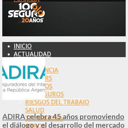
INICIO
ACTUALIDAD
MERCADO
ASISTENCIA
BROKERS
SEGUROS
REASEGUROS
RIESGOS DEL TRABAJO
SALUD
ADIRA celebra 45 años promoviendo
TECNOLOGÍA
el diálogo y el desarrollo del mercado
OTROS