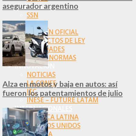
asegurador argentino
NORMAS
SSN
SRT
BOLETÍN OFICIAL
PROYECTOS DE LEY
SOCIEDADES
OTRAS NORMAS
INNOVACIÓN
NOTICIAS
LA CONFE
Alza en motos y baja en autos: así
ITC
fueron los patentamientos de julio
INESE – FÜTURE LATAM
INTERNACIONALES
AMÉRICA LATINA
ESTADOS UNIDOS
EUROPA