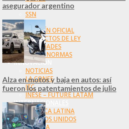
asegurador argentino
NORMAS
SSN
SRT
BOLETÍN OFICIAL
PROYECTOS DE LEY
SOCIEDADES
OTRAS NORMAS
INNOVACIÓN
NOTICIAS
LA CONFE
Alza en motos y baja en autos: así
ITC
fueron los patentamientos de julio
INESE – FÜTURE LATAM
INTERNACIONALES
AMÉRICA LATINA
ESTADOS UNIDOS
EUROPA