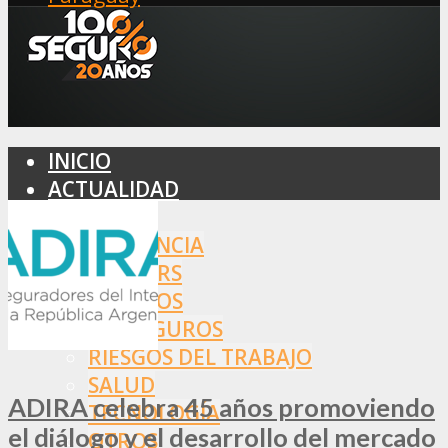
INICIO
ACTUALIDAD
MERCADO
ASISTENCIA
BROKERS
SEGUROS
REASEGUROS
RIESGOS DEL TRABAJO
SALUD
ADIRA celebra 45 años promoviendo
TECNOLOGÍA
el diálogo y el desarrollo del mercado
OTROS