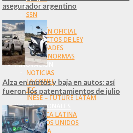
asegurador argentino
NORMAS
SSN
SRT
BOLETÍN OFICIAL
PROYECTOS DE LEY
SOCIEDADES
OTRAS NORMAS
INNOVACIÓN
NOTICIAS
LA CONFE
Alza en motos y baja en autos: así
ITC
fueron los patentamientos de julio
INESE – FÜTURE LATAM
INTERNACIONALES
AMÉRICA LATINA
ESTADOS UNIDOS
EUROPA