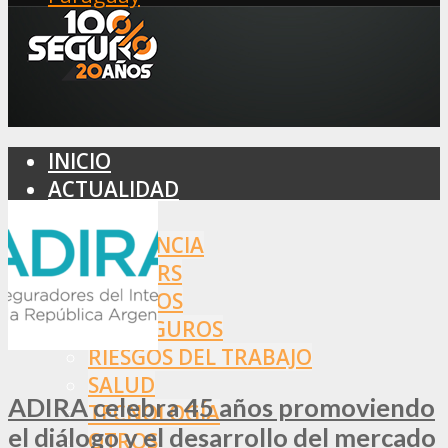
INICIO
ACTUALIDAD
MERCADO
ASISTENCIA
BROKERS
SEGUROS
REASEGUROS
RIESGOS DEL TRABAJO
SALUD
ADIRA celebra 45 años promoviendo
TECNOLOGÍA
el diálogo y el desarrollo del mercado
OTROS