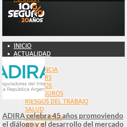
INICIO
ACTUALIDAD
MERCADO
ASISTENCIA
BROKERS
SEGUROS
REASEGUROS
RIESGOS DEL TRABAJO
SALUD
ADIRA celebra 45 años promoviendo
TECNOLOGÍA
el diálogo y el desarrollo del mercado
OTROS