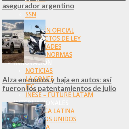
asegurador argentino
NORMAS
SSN
SRT
BOLETÍN OFICIAL
PROYECTOS DE LEY
SOCIEDADES
OTRAS NORMAS
INNOVACIÓN
NOTICIAS
LA CONFE
Alza en motos y baja en autos: así
ITC
fueron los patentamientos de julio
INESE – FÜTURE LATAM
INTERNACIONALES
AMÉRICA LATINA
ESTADOS UNIDOS
EUROPA