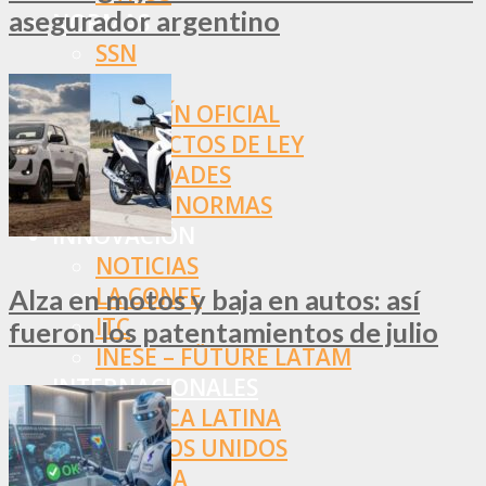
asegurador argentino
NORMAS
SSN
SRT
BOLETÍN OFICIAL
PROYECTOS DE LEY
SOCIEDADES
OTRAS NORMAS
INNOVACIÓN
NOTICIAS
LA CONFE
Alza en motos y baja en autos: así
ITC
fueron los patentamientos de julio
INESE – FÜTURE LATAM
INTERNACIONALES
AMÉRICA LATINA
ESTADOS UNIDOS
EUROPA