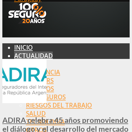
INICIO
ACTUALIDAD
MERCADO
ASISTENCIA
BROKERS
SEGUROS
REASEGUROS
RIESGOS DEL TRABAJO
SALUD
ADIRA celebra 45 años promoviendo
TECNOLOGÍA
el diálogo y el desarrollo del mercado
OTROS