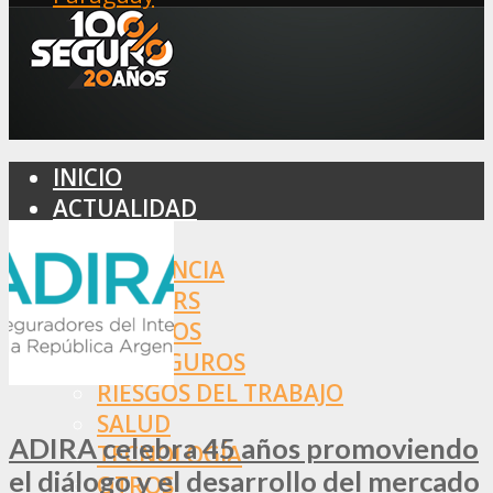
INICIO
ACTUALIDAD
MERCADO
ASISTENCIA
BROKERS
SEGUROS
REASEGUROS
RIESGOS DEL TRABAJO
SALUD
ADIRA celebra 45 años promoviendo
TECNOLOGÍA
el diálogo y el desarrollo del mercado
OTROS