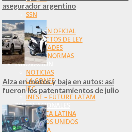
asegurador argentino
NORMAS
SSN
SRT
BOLETÍN OFICIAL
PROYECTOS DE LEY
SOCIEDADES
OTRAS NORMAS
INNOVACIÓN
NOTICIAS
LA CONFE
Alza en motos y baja en autos: así
ITC
fueron los patentamientos de julio
INESE – FÜTURE LATAM
INTERNACIONALES
AMÉRICA LATINA
ESTADOS UNIDOS
EUROPA