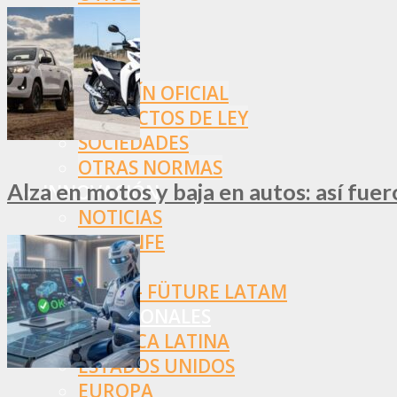
NORMAS
SSN
SRT
BOLETÍN OFICIAL
PROYECTOS DE LEY
SOCIEDADES
OTRAS NORMAS
Alza en motos y baja en autos: así fue
INNOVACIÓN
NOTICIAS
LA CONFE
ITC
INESE – FÜTURE LATAM
INTERNACIONALES
AMÉRICA LATINA
ESTADOS UNIDOS
EUROPA