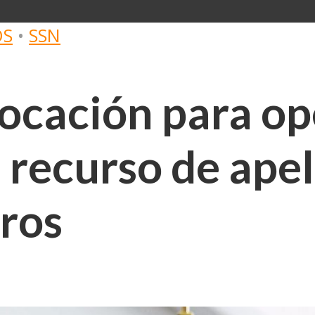
OS
•
SSN
ocación para ope
 recurso de apel
ros