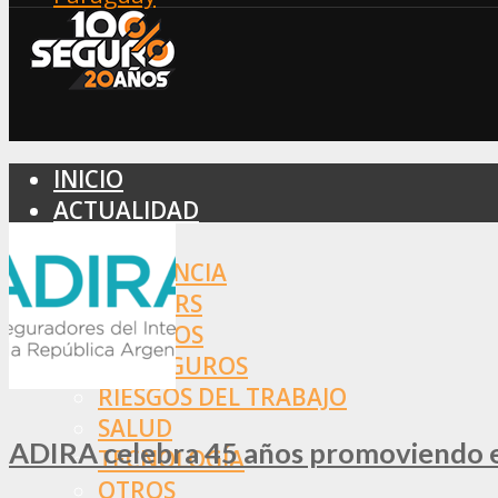
INICIO
ACTUALIDAD
MERCADO
ASISTENCIA
BROKERS
SEGUROS
REASEGUROS
RIESGOS DEL TRABAJO
SALUD
ADIRA celebra 45 años promoviendo el
TECNOLOGÍA
OTROS