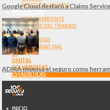
RESTO DEL MUNDO
Google Cloud destacó a Claims Services
PREVENCIÓN
MEDIOAMBIENTE
RIESGOS DEL TRABAJO
SALUD
SEGURIDAD
SEGURIDAD VIAL
TV
DIGITAL
COLUMNISTAS
ADIRA impulsa el seguro como herramie
ESTADÍSTICAS
INICIO