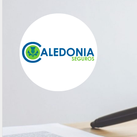
OTRAS NORMAS
INNOVACIÓN
NOTICIAS
LA CONFE
ITC
INESE – FÜTURE LATAM
INTERNACIONALES
AMÉRICA LATINA
ESTADOS UNIDOS
EUROPA
RESTO DEL MUNDO
PREVENCIÓN
MEDIOAMBIENTE
RIESGOS DEL TRABAJO
SALUD
SEGURIDAD