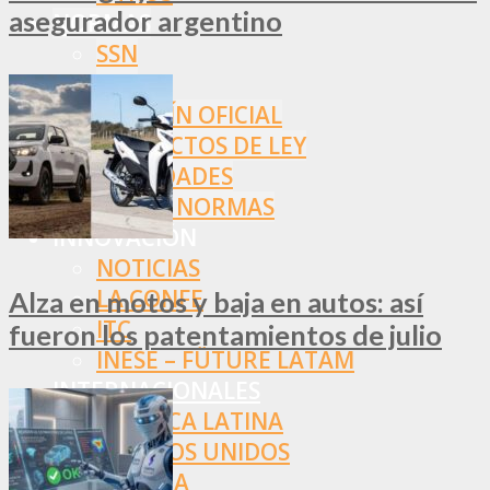
asegurador argentino
NORMAS
SSN
SRT
BOLETÍN OFICIAL
PROYECTOS DE LEY
SOCIEDADES
OTRAS NORMAS
INNOVACIÓN
NOTICIAS
LA CONFE
Alza en motos y baja en autos: así
ITC
fueron los patentamientos de julio
INESE – FÜTURE LATAM
INTERNACIONALES
AMÉRICA LATINA
ESTADOS UNIDOS
EUROPA