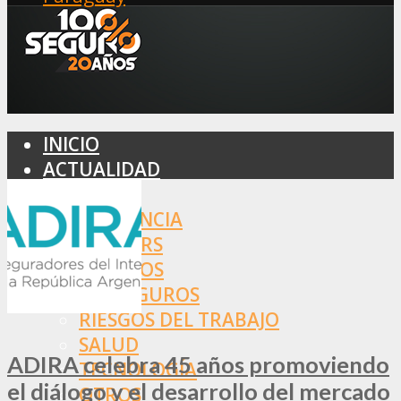
INICIO
ACTUALIDAD
MERCADO
ASISTENCIA
BROKERS
SEGUROS
REASEGUROS
RIESGOS DEL TRABAJO
SALUD
ADIRA celebra 45 años promoviendo
TECNOLOGÍA
el diálogo y el desarrollo del mercado
OTROS