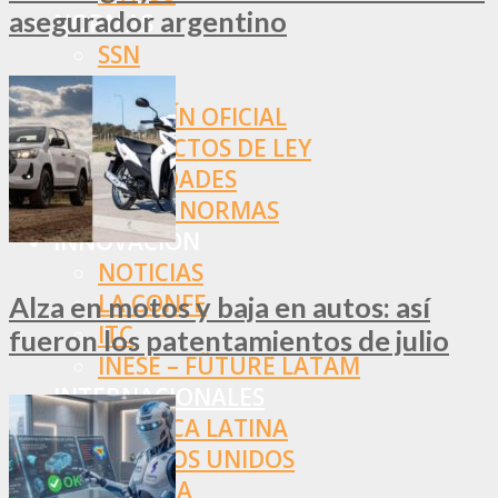
asegurador argentino
NORMAS
SSN
SRT
BOLETÍN OFICIAL
PROYECTOS DE LEY
SOCIEDADES
OTRAS NORMAS
INNOVACIÓN
NOTICIAS
LA CONFE
Alza en motos y baja en autos: así
ITC
fueron los patentamientos de julio
INESE – FÜTURE LATAM
INTERNACIONALES
AMÉRICA LATINA
ESTADOS UNIDOS
EUROPA