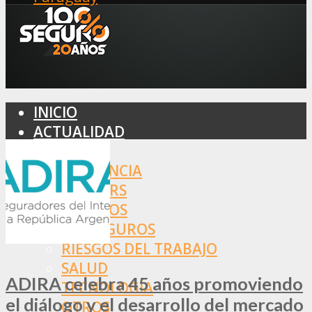
INICIO
ACTUALIDAD
MERCADO
ASISTENCIA
BROKERS
SEGUROS
REASEGUROS
RIESGOS DEL TRABAJO
SALUD
ADIRA celebra 45 años promoviendo
TECNOLOGÍA
el diálogo y el desarrollo del mercado
OTROS