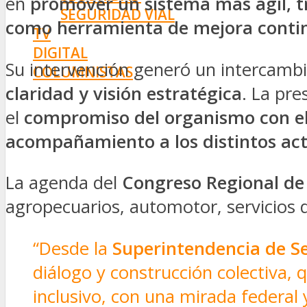
en
promover un sistema más ágil, t
SEGURIDAD VIAL
como herramienta de mejora conti
TV
DIGITAL
Su intervención generó un intercambi
COLUMNISTAS
ESTADÍSTICAS
claridad y visión estratégica
. La pre
el
compromiso del organismo con el 
acompañamiento a los distintos act
La agenda del
Congreso Regional de
agropecuarios, automotor, servicios d
“Desde la
Superintendencia de Se
diálogo y construcción colectiva
inclusivo, con una mirada federal 