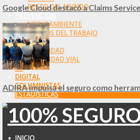
RESTO DEL MUNDO
Google Cloud destacó a Claims Services
PREVENCIÓN
MEDIOAMBIENTE
RIESGOS DEL TRABAJO
SALUD
SEGURIDAD
SEGURIDAD VIAL
TV
DIGITAL
COLUMNISTAS
ADIRA impulsa el seguro como herramie
ESTADÍSTICAS
INICIO