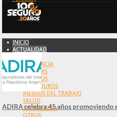
INICIO
ACTUALIDAD
MERCADO
ASISTENCIA
BROKERS
SEGUROS
REASEGUROS
RIESGOS DEL TRABAJO
SALUD
ADIRA celebra 45 años promoviendo el
TECNOLOGÍA
OTROS