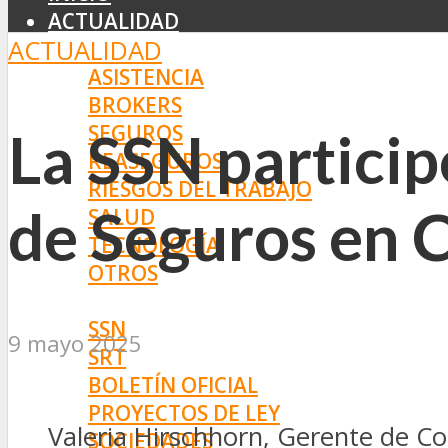
ACTUALIDAD
ACTUALIDAD
MERCADO
ASISTENCIA
BROKERS
SEGUROS
La SSN particip
REASEGUROS
RIESGOS DEL TRABAJO
de Seguros en 
SALUD
TECNOLOGÍA
OTROS
NORMAS
SSN
9 mayo 2025
SRT
BOLETÍN OFICIAL
PROYECTOS DE LEY
Valeria Hirschhorn, Gerente de Co
SOCIEDADES