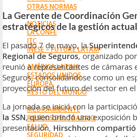
OTRAS NORMAS
La Gerente de Coordinación Gene
INNOVACIÓN
NOTICIAS
estratégicos de la gestión actual
LA CONFE
ITC
El pasado 7 de mayo, la
Superintende
INESE – FÜTURE LATAM
Regional de Seguros
, organizado po
INTERNACIONALES
reunió a representantes de cámaras 
AMÉRICA LATINA
ESTADOS UNIDOS
Seguros, consolidándose como un espac
EUROPA
proyección del futuro del sector en el 
RESTO DEL MUNDO
PREVENCIÓN
La jornada se inició con la participa
MEDIOAMBIENTE
la SSN
, quien brindó una exposición 
RIESGOS DEL TRABAJO
SALUD
presentación,
Hirschhorn compartió 
SEGURIDAD