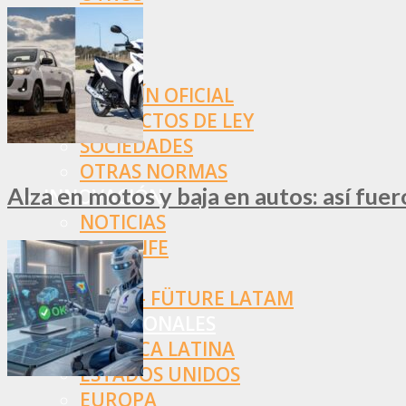
NORMAS
SSN
SRT
BOLETÍN OFICIAL
PROYECTOS DE LEY
SOCIEDADES
OTRAS NORMAS
Alza en motos y baja en autos: así fue
INNOVACIÓN
NOTICIAS
LA CONFE
ITC
INESE – FÜTURE LATAM
INTERNACIONALES
AMÉRICA LATINA
ESTADOS UNIDOS
EUROPA