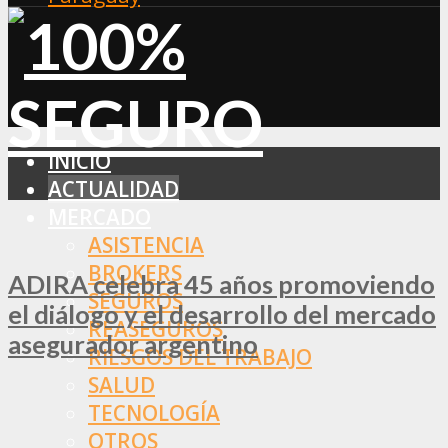
INICIO
ACTUALIDAD
MERCADO
ASISTENCIA
BROKERS
ADIRA celebra 45 años promoviendo
SEGUROS
el diálogo y el desarrollo del mercado
REASEGUROS
asegurador argentino
RIESGOS DEL TRABAJO
SALUD
TECNOLOGÍA
OTROS