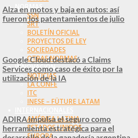
NORMAS
Alza en motos y baja en autos: así
SSN
fueron los patentamientos de julio
SRT
BOLETÍN OFICIAL
PROYECTOS DE LEY
SOCIEDADES
OTRAS NORMAS
Google Cloud destacó a Claims
INNOVACIÓN
Services como caso de éxito por la
NOTICIAS
utilización de la IA
LA CONFE
ITC
INESE – FÜTURE LATAM
INTERNACIONALES
ADIRA impulsa el seguro como
AMÉRICA LATINA
ESTADOS UNIDOS
herramienta estratégica para el
EUROPA
desarrollo de la ganadería argentina