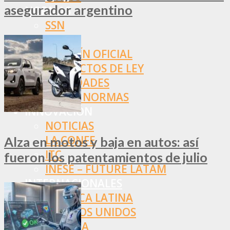
asegurador argentino
NORMAS
SSN
SRT
BOLETÍN OFICIAL
PROYECTOS DE LEY
SOCIEDADES
OTRAS NORMAS
INNOVACIÓN
NOTICIAS
LA CONFE
Alza en motos y baja en autos: así
ITC
fueron los patentamientos de julio
INESE – FÜTURE LATAM
INTERNACIONALES
AMÉRICA LATINA
ESTADOS UNIDOS
EUROPA