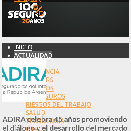
INICIO
ACTUALIDAD
MERCADO
ASISTENCIA
BROKERS
SEGUROS
REASEGUROS
RIESGOS DEL TRABAJO
SALUD
ADIRA celebra 45 años promoviendo
TECNOLOGÍA
el diálogo y el desarrollo del mercado
OTROS