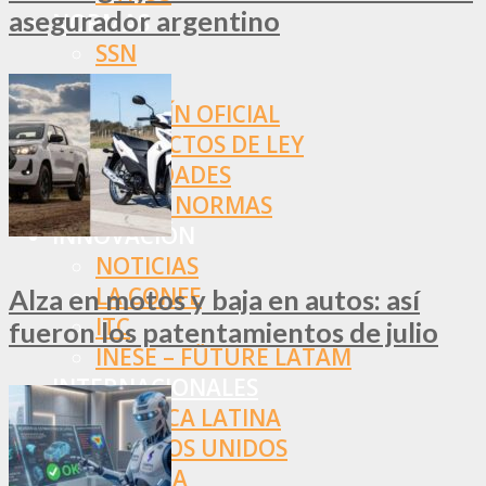
asegurador argentino
NORMAS
SSN
SRT
BOLETÍN OFICIAL
PROYECTOS DE LEY
SOCIEDADES
OTRAS NORMAS
INNOVACIÓN
NOTICIAS
LA CONFE
Alza en motos y baja en autos: así
ITC
fueron los patentamientos de julio
INESE – FÜTURE LATAM
INTERNACIONALES
AMÉRICA LATINA
ESTADOS UNIDOS
EUROPA