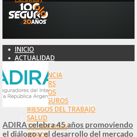
INICIO
ACTUALIDAD
MERCADO
ASISTENCIA
BROKERS
SEGUROS
REASEGUROS
RIESGOS DEL TRABAJO
SALUD
ADIRA celebra 45 años promoviendo
TECNOLOGÍA
el diálogo y el desarrollo del mercado
OTROS