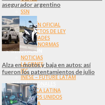
asegurador argentino
NORMAS
SSN
SRT
BOLETÍN OFICIAL
PROYECTOS DE LEY
SOCIEDADES
OTRAS NORMAS
INNOVACIÓN
NOTICIAS
LA CONFE
Alza en motos y baja en autos: así
ITC
fueron los patentamientos de julio
INESE – FÜTURE LATAM
INTERNACIONALES
AMÉRICA LATINA
ESTADOS UNIDOS
EUROPA