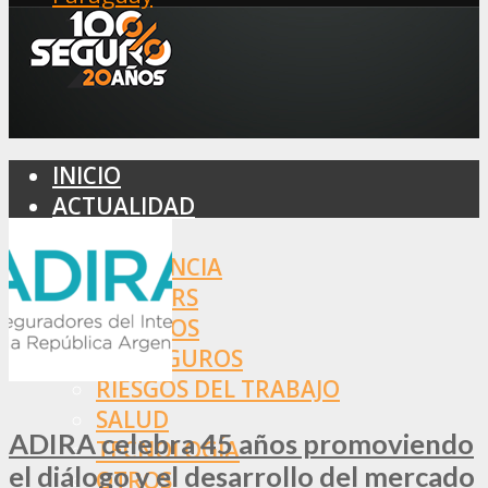
INICIO
ACTUALIDAD
MERCADO
ASISTENCIA
BROKERS
SEGUROS
REASEGUROS
RIESGOS DEL TRABAJO
SALUD
ADIRA celebra 45 años promoviendo
TECNOLOGÍA
el diálogo y el desarrollo del mercado
OTROS