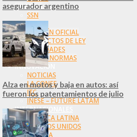
asegurador argentino
NORMAS
SSN
SRT
BOLETÍN OFICIAL
PROYECTOS DE LEY
SOCIEDADES
OTRAS NORMAS
INNOVACIÓN
NOTICIAS
LA CONFE
Alza en motos y baja en autos: así
ITC
fueron los patentamientos de julio
INESE – FÜTURE LATAM
INTERNACIONALES
AMÉRICA LATINA
ESTADOS UNIDOS
EUROPA