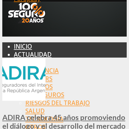
INICIO
ACTUALIDAD
MERCADO
ASISTENCIA
BROKERS
SEGUROS
REASEGUROS
RIESGOS DEL TRABAJO
SALUD
ADIRA celebra 45 años promoviendo
TECNOLOGÍA
el diálogo y el desarrollo del mercado
OTROS