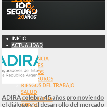
INICIO
ACTUALIDAD
MERCADO
ASISTENCIA
BROKERS
SEGUROS
REASEGUROS
RIESGOS DEL TRABAJO
SALUD
ADIRA celebra 45 años promoviendo
TECNOLOGÍA
el diálogo y el desarrollo del mercado
OTROS