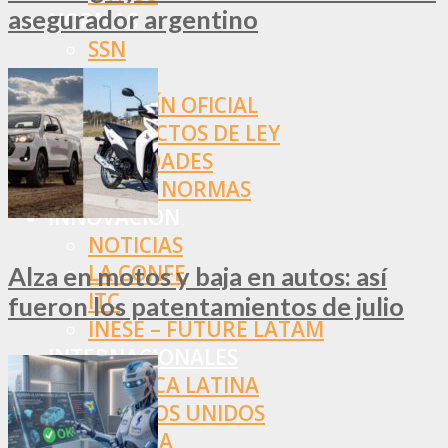
asegurador argentino
NORMAS
SSN
SRT
BOLETÍN OFICIAL
PROYECTOS DE LEY
SOCIEDADES
OTRAS NORMAS
INNOVACIÓN
NOTICIAS
LA CONFE
Alza en motos y baja en autos: así
ITC
fueron los patentamientos de julio
INESE – FÜTURE LATAM
INTERNACIONALES
AMÉRICA LATINA
ESTADOS UNIDOS
EUROPA