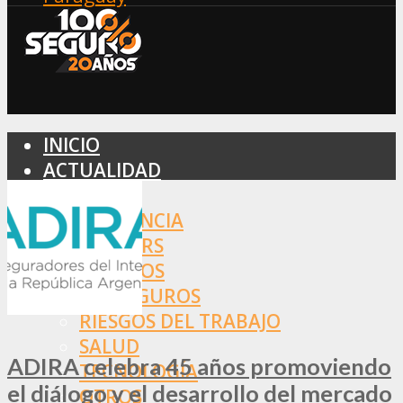
INICIO
ACTUALIDAD
MERCADO
ASISTENCIA
BROKERS
SEGUROS
REASEGUROS
RIESGOS DEL TRABAJO
SALUD
ADIRA celebra 45 años promoviendo
TECNOLOGÍA
el diálogo y el desarrollo del mercado
OTROS