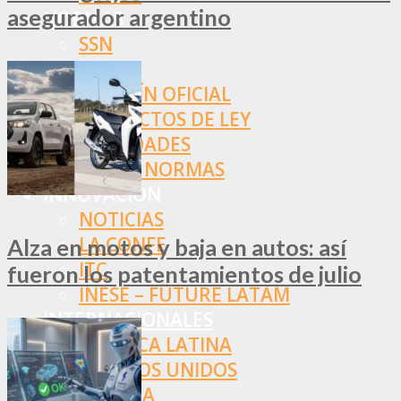
asegurador argentino
NORMAS
SSN
SRT
BOLETÍN OFICIAL
PROYECTOS DE LEY
SOCIEDADES
OTRAS NORMAS
INNOVACIÓN
NOTICIAS
LA CONFE
Alza en motos y baja en autos: así
ITC
fueron los patentamientos de julio
INESE – FÜTURE LATAM
INTERNACIONALES
AMÉRICA LATINA
ESTADOS UNIDOS
EUROPA