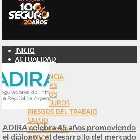
INICIO
ACTUALIDAD
MERCADO
ASISTENCIA
BROKERS
SEGUROS
REASEGUROS
RIESGOS DEL TRABAJO
SALUD
ADIRA celebra 45 años promoviendo
TECNOLOGÍA
el diálogo y el desarrollo del mercado
OTROS