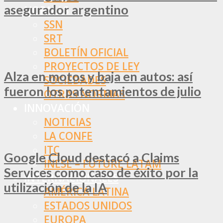
asegurador argentino
NORMAS
SSN
SRT
BOLETÍN OFICIAL
PROYECTOS DE LEY
Alza en motos y baja en autos: así
SOCIEDADES
fueron los patentamientos de julio
OTRAS NORMAS
INNOVACIÓN
NOTICIAS
LA CONFE
ITC
Google Cloud destacó a Claims
INESE – FÜTURE LATAM
Services como caso de éxito por la
INTERNACIONALES
utilización de la IA
AMÉRICA LATINA
ESTADOS UNIDOS
EUROPA