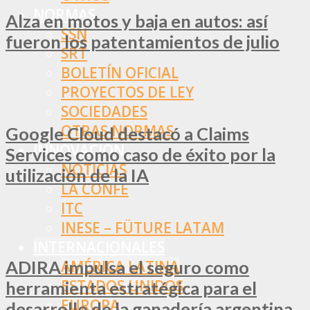
NORMAS
Alza en motos y baja en autos: así
SSN
fueron los patentamientos de julio
SRT
BOLETÍN OFICIAL
PROYECTOS DE LEY
SOCIEDADES
OTRAS NORMAS
Google Cloud destacó a Claims
INNOVACIÓN
Services como caso de éxito por la
NOTICIAS
utilización de la IA
LA CONFE
ITC
INESE – FÜTURE LATAM
INTERNACIONALES
ADIRA impulsa el seguro como
AMÉRICA LATINA
ESTADOS UNIDOS
herramienta estratégica para el
EUROPA
desarrollo de la ganadería argentina