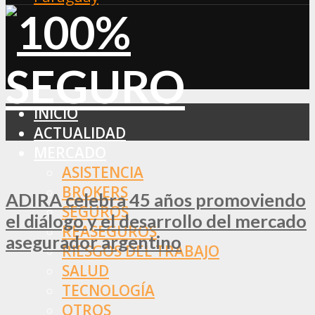
INICIO
ACTUALIDAD
MERCADO
ASISTENCIA
BROKERS
ADIRA celebra 45 años promoviendo
SEGUROS
el diálogo y el desarrollo del mercado
REASEGUROS
asegurador argentino
RIESGOS DEL TRABAJO
SALUD
TECNOLOGÍA
OTROS