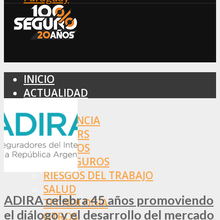
INICIO
ACTUALIDAD
MERCADO
ASISTENCIA
BROKERS
SEGUROS
REASEGUROS
RIESGOS DEL TRABAJO
SALUD
ADIRA celebra 45 años promoviendo
TECNOLOGÍA
el diálogo y el desarrollo del mercado
OTROS