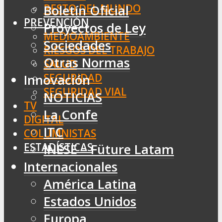
RESTO DEL MUNDO
Boletín Oficial
PREVENCIÓN
Proyectos de Ley
MEDIOAMBIENTE
Sociedades
RIESGOS DEL TRABAJO
Otras Normas
SALUD
SEGURIDAD
Innovación
SEGURIDAD VIAL
NOTICIAS
TV
La Confe
DIGITAL
ITC
COLUMNISTAS
ESTADÍSTICAS
INESE – Füture Latam
Internacionales
América Latina
Estados Unidos
Europa