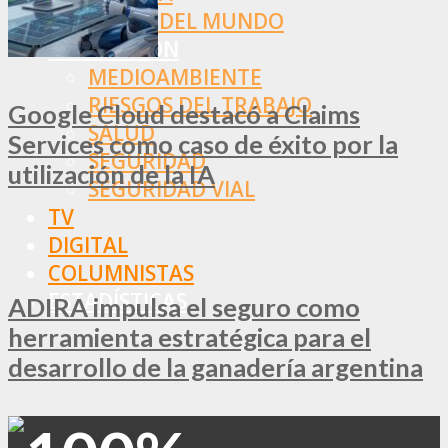
RESTO DEL MUNDO
PREVENCIÓN
MEDIOAMBIENTE
RIESGOS DEL TRABAJO
Google Cloud destacó a Claims
SALUD
Services como caso de éxito por la
SEGURIDAD
utilización de la IA
SEGURIDAD VIAL
TV
DIGITAL
COLUMNISTAS
ESTADÍSTICAS
ADIRA impulsa el seguro como
herramienta estratégica para el
desarrollo de la ganadería argentina