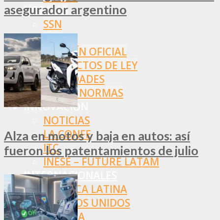
asegurador argentino
NORMAS
SSN
SRT
BOLETÍN OFICIAL
PROYECTOS DE LEY
SOCIEDADES
OTRAS NORMAS
INNOVACIÓN
NOTICIAS
LA CONFE
Alza en motos y baja en autos: así
ITC
fueron los patentamientos de julio
INESE – FÜTURE LATAM
INTERNACIONALES
AMÉRICA LATINA
ESTADOS UNIDOS
EUROPA