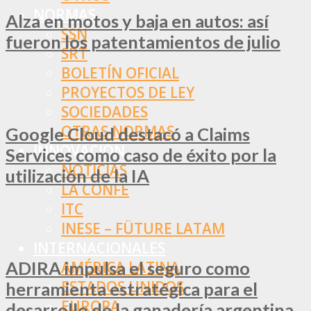
NORMAS
Alza en motos y baja en autos: así
SSN
fueron los patentamientos de julio
SRT
BOLETÍN OFICIAL
PROYECTOS DE LEY
SOCIEDADES
OTRAS NORMAS
Google Cloud destacó a Claims
INNOVACIÓN
Services como caso de éxito por la
NOTICIAS
utilización de la IA
LA CONFE
ITC
INESE – FÜTURE LATAM
INTERNACIONALES
ADIRA impulsa el seguro como
AMÉRICA LATINA
ESTADOS UNIDOS
herramienta estratégica para el
EUROPA
desarrollo de la ganadería argentina