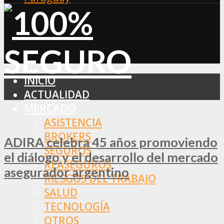
INICIO
ACTUALIDAD
MERCADO
ASISTENCIA
BROKERS
ADIRA celebra 45 años promoviendo
SEGUROS
el diálogo y el desarrollo del mercado
REASEGUROS
asegurador argentino
RIESGOS DEL TRABAJO
SALUD
TECNOLOGÍA
OTROS