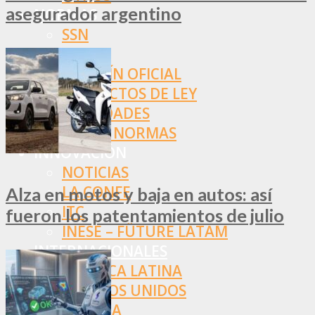
asegurador argentino
NORMAS
SSN
SRT
BOLETÍN OFICIAL
PROYECTOS DE LEY
SOCIEDADES
OTRAS NORMAS
INNOVACIÓN
NOTICIAS
LA CONFE
Alza en motos y baja en autos: así
ITC
fueron los patentamientos de julio
INESE – FÜTURE LATAM
INTERNACIONALES
AMÉRICA LATINA
ESTADOS UNIDOS
EUROPA