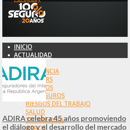
INICIO
ACTUALIDAD
MERCADO
ASISTENCIA
BROKERS
SEGUROS
REASEGUROS
RIESGOS DEL TRABAJO
SALUD
ADIRA celebra 45 años promoviendo
TECNOLOGÍA
el diálogo y el desarrollo del mercado
OTROS