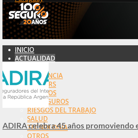
INICIO
ACTUALIDAD
MERCADO
ASISTENCIA
BROKERS
SEGUROS
REASEGUROS
RIESGOS DEL TRABAJO
SALUD
ADIRA celebra 45 años promoviendo el
TECNOLOGÍA
OTROS