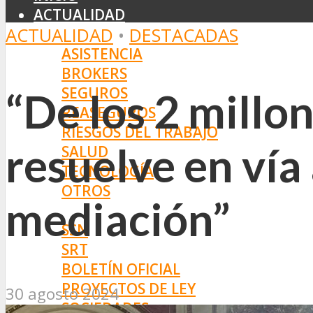
ACTUALIDAD
ACTUALIDAD
•
DESTACADAS
MERCADO
ASISTENCIA
BROKERS
SEGUROS
“De los 2 millo
REASEGUROS
RIESGOS DEL TRABAJO
resuelve en vía
SALUD
TECNOLOGÍA
OTROS
mediación”
NORMAS
SSN
SRT
BOLETÍN OFICIAL
PROYECTOS DE LEY
30 agosto 2024
SOCIEDADES