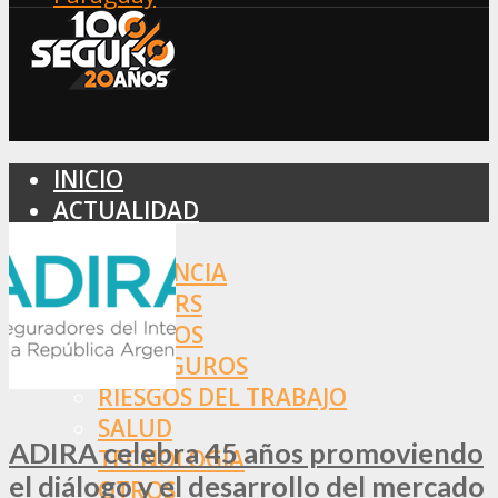
INICIO
ACTUALIDAD
MERCADO
ASISTENCIA
BROKERS
SEGUROS
REASEGUROS
RIESGOS DEL TRABAJO
SALUD
ADIRA celebra 45 años promoviendo
TECNOLOGÍA
el diálogo y el desarrollo del mercado
OTROS