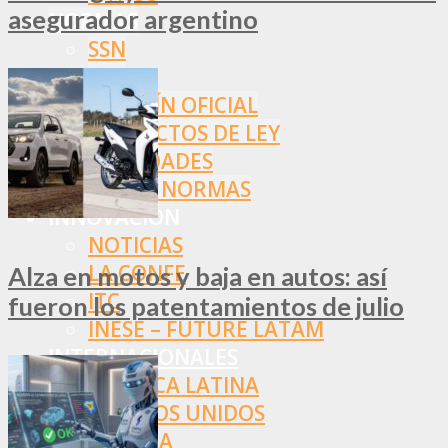
asegurador argentino
NORMAS
SSN
SRT
BOLETÍN OFICIAL
PROYECTOS DE LEY
SOCIEDADES
OTRAS NORMAS
INNOVACIÓN
NOTICIAS
LA CONFE
Alza en motos y baja en autos: así
ITC
fueron los patentamientos de julio
INESE – FÜTURE LATAM
INTERNACIONALES
AMÉRICA LATINA
ESTADOS UNIDOS
EUROPA