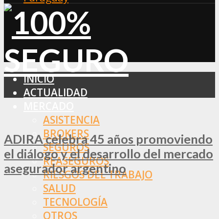
INICIO
ACTUALIDAD
MERCADO
ASISTENCIA
BROKERS
ADIRA celebra 45 años promoviendo
SEGUROS
el diálogo y el desarrollo del mercado
REASEGUROS
asegurador argentino
RIESGOS DEL TRABAJO
SALUD
TECNOLOGÍA
OTROS