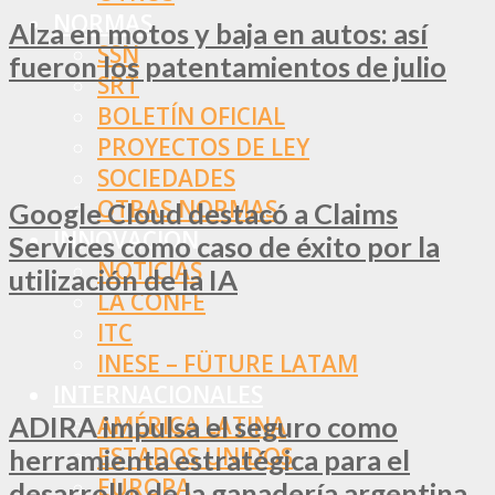
NORMAS
Alza en motos y baja en autos: así
SSN
fueron los patentamientos de julio
SRT
BOLETÍN OFICIAL
PROYECTOS DE LEY
SOCIEDADES
OTRAS NORMAS
Google Cloud destacó a Claims
INNOVACIÓN
Services como caso de éxito por la
NOTICIAS
utilización de la IA
LA CONFE
ITC
INESE – FÜTURE LATAM
INTERNACIONALES
ADIRA impulsa el seguro como
AMÉRICA LATINA
ESTADOS UNIDOS
herramienta estratégica para el
EUROPA
desarrollo de la ganadería argentina