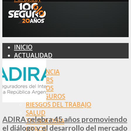
INICIO
ACTUALIDAD
MERCADO
ASISTENCIA
BROKERS
SEGUROS
REASEGUROS
RIESGOS DEL TRABAJO
SALUD
ADIRA celebra 45 años promoviendo
TECNOLOGÍA
el diálogo y el desarrollo del mercado
OTROS