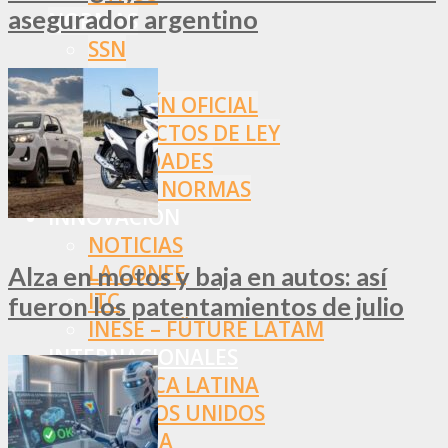
asegurador argentino
NORMAS
SSN
SRT
BOLETÍN OFICIAL
PROYECTOS DE LEY
SOCIEDADES
OTRAS NORMAS
INNOVACIÓN
NOTICIAS
LA CONFE
Alza en motos y baja en autos: así
ITC
fueron los patentamientos de julio
INESE – FÜTURE LATAM
INTERNACIONALES
AMÉRICA LATINA
ESTADOS UNIDOS
EUROPA