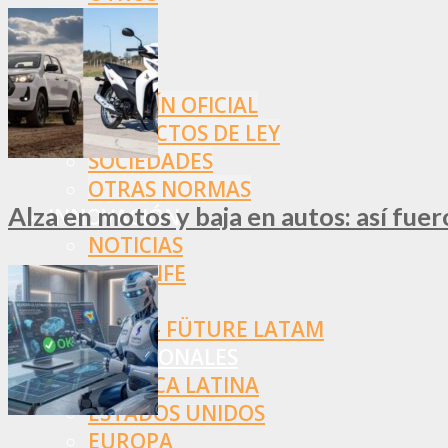
NORMAS
SSN
SRT
BOLETÍN OFICIAL
PROYECTOS DE LEY
SOCIEDADES
OTRAS NORMAS
Alza en motos y baja en autos: así fue
INNOVACIÓN
NOTICIAS
LA CONFE
ITC
INESE – FÜTURE LATAM
INTERNACIONALES
AMÉRICA LATINA
ESTADOS UNIDOS
EUROPA