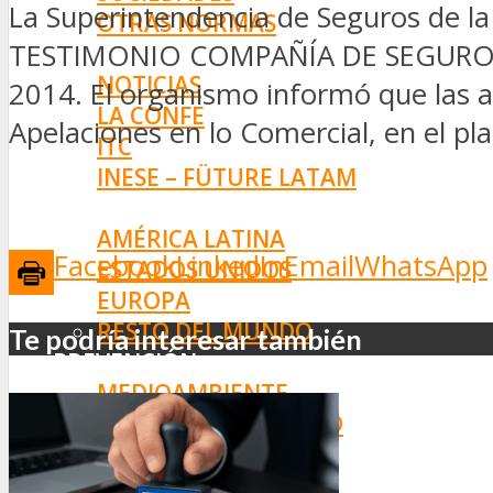
La Superintendencia de Seguros de la
OTRAS NORMAS
TESTIMONIO COMPAÑÍA DE SEGUROS S.A
INNOVACIÓN
NOTICIAS
2014. El organismo informó que las a
LA CONFE
Apelaciones en lo Comercial, en el pla
ITC
INESE – FÜTURE LATAM
INTERNACIONALES
AMÉRICA LATINA
Facebook
LinkedIn
Email
WhatsApp
ESTADOS UNIDOS
EUROPA
RESTO DEL MUNDO
Te podría interesar también
PREVENCIÓN
MEDIOAMBIENTE
RIESGOS DEL TRABAJO
SALUD
SEGURIDAD