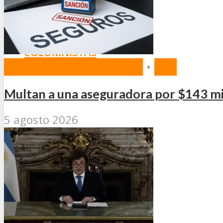
SEGURIDAD VIAL
TV
DIGITAL
COLUMNISTAS
NORMAS Y PROYECTOS
•
SSN
ESTADÍSTICAS
Multan a una aseguradora por $143 mi
5 agosto 2026