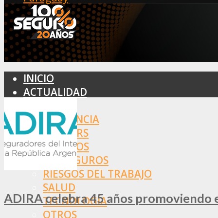
INICIO
ACTUALIDAD
MERCADO
ASISTENCIA
BROKERS
SEGUROS
REASEGUROS
RIESGOS DEL TRABAJO
SALUD
ADIRA celebra 45 años promoviendo el
TECNOLOGÍA
OTROS