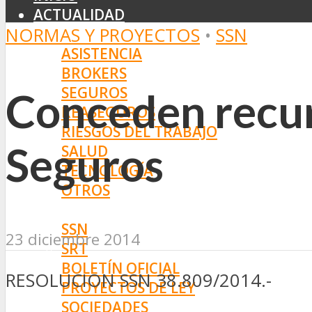
ACTUALIDAD
NORMAS Y PROYECTOS
•
SSN
MERCADO
ASISTENCIA
BROKERS
SEGUROS
Conceden recur
REASEGUROS
RIESGOS DEL TRABAJO
Seguros
SALUD
TECNOLOGÍA
OTROS
NORMAS
SSN
23 diciembre 2014
SRT
BOLETÍN OFICIAL
RESOLUCION SSN 38.809/2014.-
PROYECTOS DE LEY
SOCIEDADES