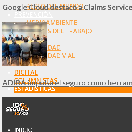
RESTO DEL MUNDO
Google Cloud destacó a Claims Services
PREVENCIÓN
MEDIOAMBIENTE
RIESGOS DEL TRABAJO
SALUD
SEGURIDAD
SEGURIDAD VIAL
TV
DIGITAL
COLUMNISTAS
ADIRA impulsa el seguro como herramie
ESTADÍSTICAS
INICIO