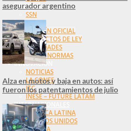
asegurador argentino
NORMAS
SSN
SRT
BOLETÍN OFICIAL
PROYECTOS DE LEY
SOCIEDADES
OTRAS NORMAS
INNOVACIÓN
NOTICIAS
LA CONFE
Alza en motos y baja en autos: así
ITC
fueron los patentamientos de julio
INESE – FÜTURE LATAM
INTERNACIONALES
AMÉRICA LATINA
ESTADOS UNIDOS
EUROPA