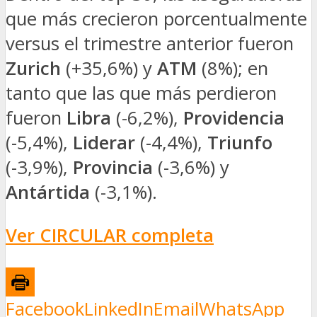
que más crecieron porcentualmente
versus el trimestre anterior fueron
Zurich
(+35,6%) y
ATM
(8%); en
tanto que las que más perdieron
fueron
Libra
(-6,2%),
Providencia
(-5,4%),
Liderar
(-4,4%),
Triunfo
(-3,9%),
Provincia
(-3,6%) y
Antártida
(-3,1%).
Ver CIRCULAR completa
Facebook
LinkedIn
Email
WhatsApp