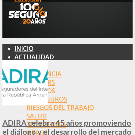
INICIO
ACTUALIDAD
MERCADO
ASISTENCIA
BROKERS
SEGUROS
REASEGUROS
RIESGOS DEL TRABAJO
SALUD
ADIRA celebra 45 años promoviendo
TECNOLOGÍA
el diálogo y el desarrollo del mercado
OTROS