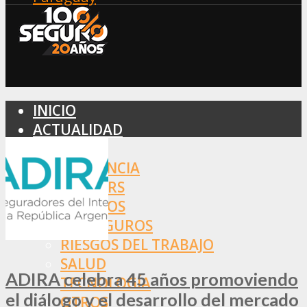
INICIO
ACTUALIDAD
MERCADO
ASISTENCIA
BROKERS
SEGUROS
REASEGUROS
RIESGOS DEL TRABAJO
SALUD
ADIRA celebra 45 años promoviendo
TECNOLOGÍA
el diálogo y el desarrollo del mercado
OTROS