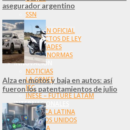
asegurador argentino
NORMAS
SSN
SRT
BOLETÍN OFICIAL
PROYECTOS DE LEY
SOCIEDADES
OTRAS NORMAS
INNOVACIÓN
NOTICIAS
LA CONFE
Alza en motos y baja en autos: así
ITC
fueron los patentamientos de julio
INESE – FÜTURE LATAM
INTERNACIONALES
AMÉRICA LATINA
ESTADOS UNIDOS
EUROPA