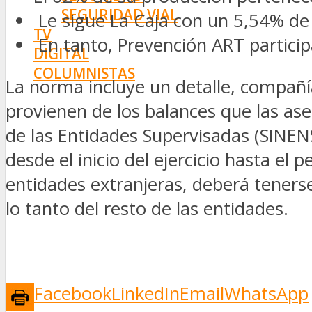
SEGURIDAD VIAL
Le sigue La Caja con un 5,54% de 
TV
En tanto, Prevención ART particip
DIGITAL
COLUMNISTAS
La norma incluye un detalle, compañí
ESTADÍSTICAS
provienen de los balances que las as
de las Entidades Supervisadas (SINEN
desde el inicio del ejercicio hasta el
entidades extranjeras, deberá tenerse
lo tanto del resto de las entidades.
Facebook
LinkedIn
Email
WhatsApp