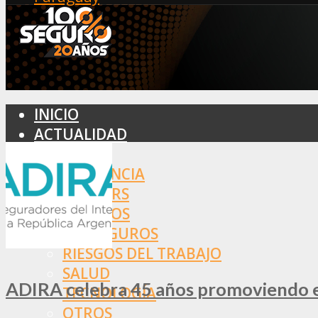
INICIO
ACTUALIDAD
MERCADO
ASISTENCIA
BROKERS
SEGUROS
REASEGUROS
RIESGOS DEL TRABAJO
SALUD
ADIRA celebra 45 años promoviendo el
TECNOLOGÍA
OTROS