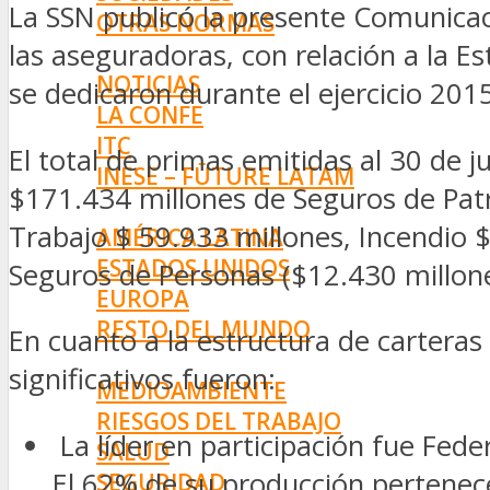
La SSN publicó la presente Comunicac
OTRAS NORMAS
las aseguradoras, con relación a la E
INNOVACIÓN
NOTICIAS
se dedicaron durante el ejercicio 201
LA CONFE
ITC
El total de primas emitidas al 30 de 
INESE – FÜTURE LATAM
$171.434 millones de Seguros de Patr
INTERNACIONALES
Trabajo $ 59.933 millones, Incendio 
AMÉRICA LATINA
ESTADOS UNIDOS
Seguros de Personas ($12.430 millone
EUROPA
RESTO DEL MUNDO
En cuanto a la estructura de cartera
PREVENCIÓN
significativos fueron:
MEDIOAMBIENTE
RIESGOS DEL TRABAJO
La líder en participación fue Fede
SALUD
El 62% de su producción pertene
SEGURIDAD