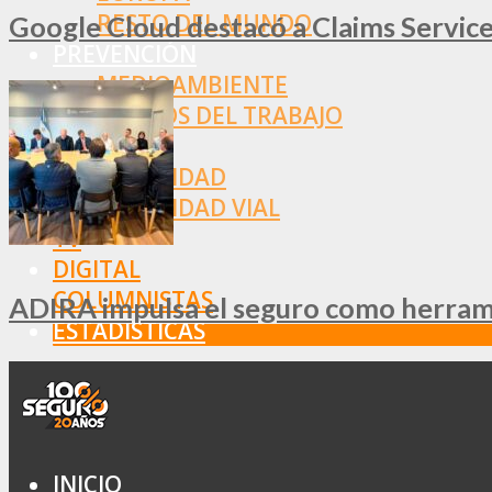
RESTO DEL MUNDO
Google Cloud destacó a Claims Services
PREVENCIÓN
MEDIOAMBIENTE
RIESGOS DEL TRABAJO
SALUD
SEGURIDAD
SEGURIDAD VIAL
TV
DIGITAL
COLUMNISTAS
ADIRA impulsa el seguro como herramie
ESTADÍSTICAS
INICIO