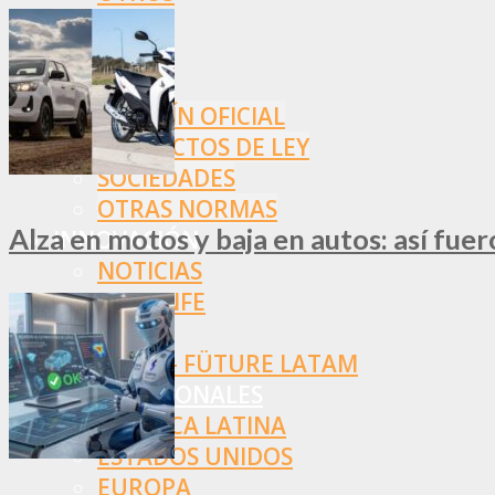
NORMAS
SSN
SRT
BOLETÍN OFICIAL
PROYECTOS DE LEY
SOCIEDADES
OTRAS NORMAS
Alza en motos y baja en autos: así fue
INNOVACIÓN
NOTICIAS
LA CONFE
ITC
INESE – FÜTURE LATAM
INTERNACIONALES
AMÉRICA LATINA
ESTADOS UNIDOS
EUROPA