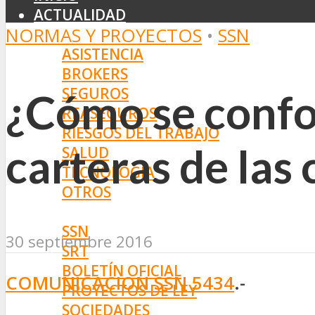
ACTUALIDAD
NORMAS Y PROYECTOS
•
SSN
MERCADO
ASISTENCIA
BROKERS
SEGUROS
¿Cómo se confor
REASEGUROS
RIESGOS DEL TRABAJO
carteras de las
SALUD
TECNOLOGÍA
OTROS
NORMAS
SSN
30 septiembre 2016
SRT
BOLETÍN OFICIAL
COMUNICACION SSN 5434
.-
PROYECTOS DE LEY
SOCIEDADES