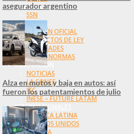
asegurador argentino
NORMAS
SSN
SRT
BOLETÍN OFICIAL
PROYECTOS DE LEY
SOCIEDADES
OTRAS NORMAS
INNOVACIÓN
NOTICIAS
LA CONFE
Alza en motos y baja en autos: así
ITC
fueron los patentamientos de julio
INESE – FÜTURE LATAM
INTERNACIONALES
AMÉRICA LATINA
ESTADOS UNIDOS
EUROPA