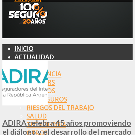
INICIO
ACTUALIDAD
MERCADO
ASISTENCIA
BROKERS
SEGUROS
REASEGUROS
RIESGOS DEL TRABAJO
SALUD
ADIRA celebra 45 años promoviendo
TECNOLOGÍA
el diálogo y el desarrollo del mercado
OTROS