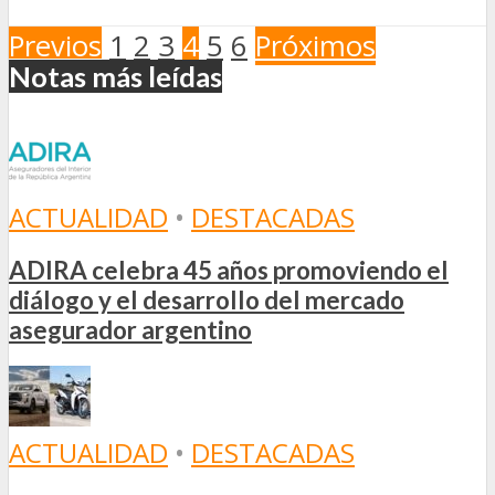
Previos
1
2
3
4
5
6
Próximos
Notas más leídas
ACTUALIDAD
•
DESTACADAS
ADIRA celebra 45 años promoviendo el
diálogo y el desarrollo del mercado
asegurador argentino
ACTUALIDAD
•
DESTACADAS