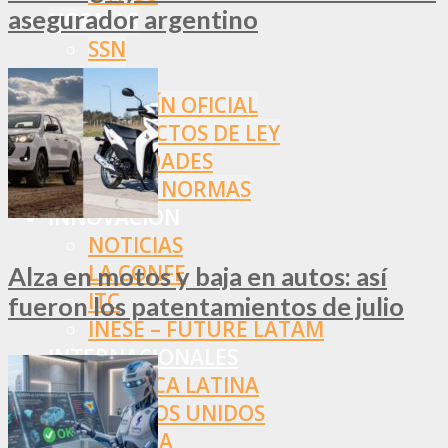
asegurador argentino
NORMAS
SSN
SRT
BOLETÍN OFICIAL
PROYECTOS DE LEY
SOCIEDADES
OTRAS NORMAS
INNOVACIÓN
NOTICIAS
LA CONFE
Alza en motos y baja en autos: así
ITC
fueron los patentamientos de julio
INESE – FÜTURE LATAM
INTERNACIONALES
AMÉRICA LATINA
ESTADOS UNIDOS
EUROPA