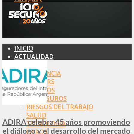
INICIO
ACTUALIDAD
MERCADO
ASISTENCIA
BROKERS
SEGUROS
REASEGUROS
RIESGOS DEL TRABAJO
SALUD
ADIRA celebra 45 años promoviendo
TECNOLOGÍA
el diálogo y el desarrollo del mercado
OTROS