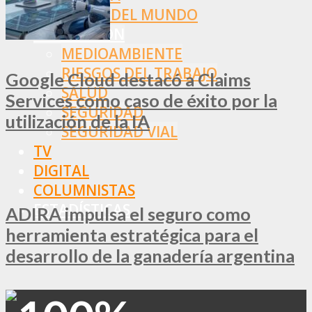
RESTO DEL MUNDO
PREVENCIÓN
MEDIOAMBIENTE
RIESGOS DEL TRABAJO
Google Cloud destacó a Claims
SALUD
Services como caso de éxito por la
SEGURIDAD
utilización de la IA
SEGURIDAD VIAL
TV
DIGITAL
COLUMNISTAS
ESTADÍSTICAS
ADIRA impulsa el seguro como
herramienta estratégica para el
desarrollo de la ganadería argentina