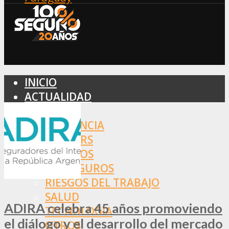
INICIO
ACTUALIDAD
MERCADO
ASISTENCIA
BROKERS
SEGUROS
REASEGUROS
RIESGOS DEL TRABAJO
SALUD
ADIRA celebra 45 años promoviendo
TECNOLOGÍA
el diálogo y el desarrollo del mercado
OTROS