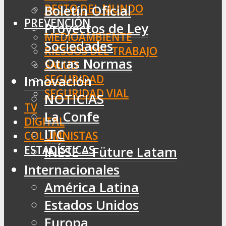
RESTO DEL MUNDO
Boletín Oficial
PREVENCIÓN
Proyectos de Ley
MEDIOAMBIENTE
Sociedades
RIESGOS DEL TRABAJO
Otras Normas
SALUD
SEGURIDAD
Innovación
SEGURIDAD VIAL
NOTICIAS
TV
La Confe
DIGITAL
ITC
COLUMNISTAS
ESTADÍSTICAS
INESE – Füture Latam
Internacionales
América Latina
Estados Unidos
Europa