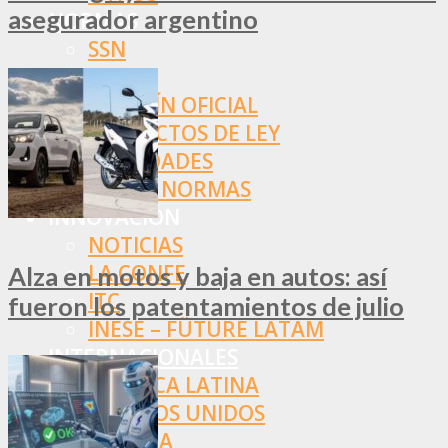
asegurador argentino
NORMAS
SSN
SRT
BOLETÍN OFICIAL
PROYECTOS DE LEY
SOCIEDADES
OTRAS NORMAS
INNOVACIÓN
NOTICIAS
LA CONFE
Alza en motos y baja en autos: así
ITC
fueron los patentamientos de julio
INESE – FÜTURE LATAM
INTERNACIONALES
AMÉRICA LATINA
ESTADOS UNIDOS
EUROPA