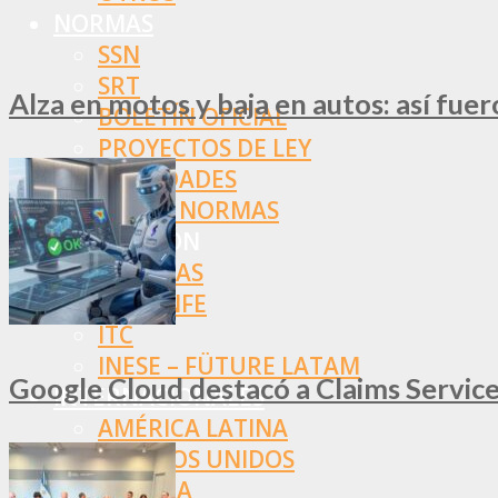
NORMAS
SSN
SRT
Alza en motos y baja en autos: así fue
BOLETÍN OFICIAL
PROYECTOS DE LEY
SOCIEDADES
OTRAS NORMAS
INNOVACIÓN
NOTICIAS
LA CONFE
ITC
INESE – FÜTURE LATAM
Google Cloud destacó a Claims Services
INTERNACIONALES
AMÉRICA LATINA
ESTADOS UNIDOS
EUROPA