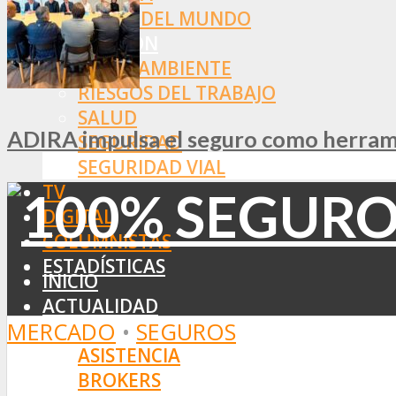
RESTO DEL MUNDO
PREVENCIÓN
MEDIOAMBIENTE
RIESGOS DEL TRABAJO
SALUD
ADIRA impulsa el seguro como herramie
SEGURIDAD
SEGURIDAD VIAL
TV
DIGITAL
COLUMNISTAS
ESTADÍSTICAS
INICIO
ACTUALIDAD
MERCADO
•
SEGUROS
MERCADO
ASISTENCIA
BROKERS