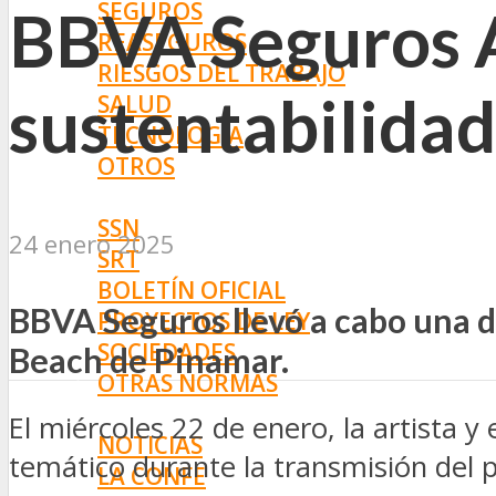
SEGUROS
BBVA Seguros Ar
REASEGUROS
RIESGOS DEL TRABAJO
sustentabilida
SALUD
TECNOLOGÍA
OTROS
NORMAS
SSN
24 enero 2025
SRT
BOLETÍN OFICIAL
BBVA Seguros llevó a cabo una de
PROYECTOS DE LEY
SOCIEDADES
Beach de Pinamar.
OTRAS NORMAS
INNOVACIÓN
El miércoles 22 de enero, la artista
NOTICIAS
temático durante la transmisión del p
LA CONFE