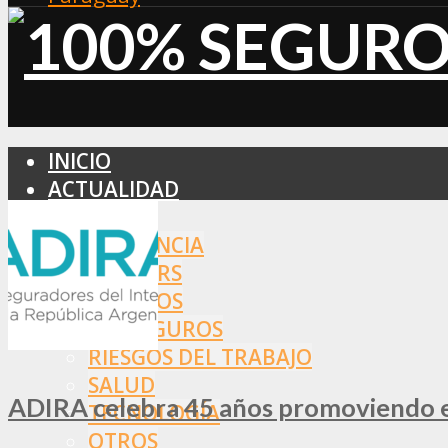
INICIO
ACTUALIDAD
MERCADO
ASISTENCIA
BROKERS
SEGUROS
REASEGUROS
RIESGOS DEL TRABAJO
SALUD
ADIRA celebra 45 años promoviendo el
TECNOLOGÍA
OTROS