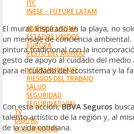
ITC
INESE – FÜTURE LATAM
INTERNACIONALES
El mural, inspirado en la playa, no so
AMÉRICA LATINA
ESTADOS UNIDOS
un mensaje de conciencia ambiental. 
EUROPA
pintura tradicional con la incorporaci
RESTO DEL MUNDO
gesto de apoyo al cuidado del medio 
PREVENCIÓN
para el cuidado del ecosistema y la f
MEDIOAMBIENTE
RIESGOS DEL TRABAJO
SALUD
SEGURIDAD
SEGURIDAD VIAL
Con esta acción,
BBVA Seguros
busca 
TV
talento artístico de la región y, al 
DIGITAL
de la vida cotidiana.
COLUMNISTAS