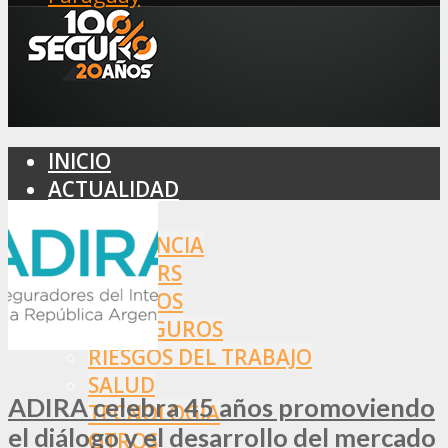
INICIO
ACTUALIDAD
MERCADO
ASISTENCIA
BROKERS
SEGUROS
REASEGUROS
RIESGOS DEL TRABAJO
SALUD
ADIRA celebra 45 años promoviendo
TECNOLOGÍA
el diálogo y el desarrollo del mercado
OTROS