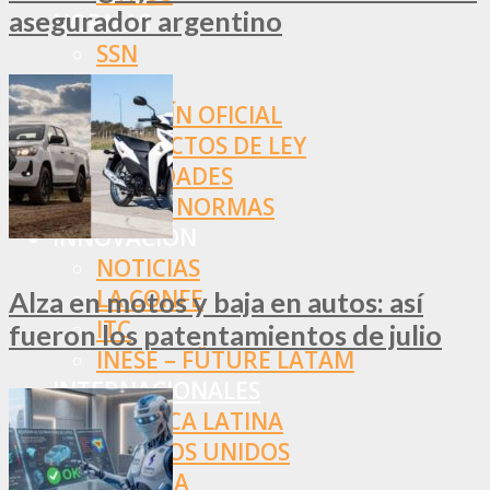
asegurador argentino
NORMAS
SSN
SRT
BOLETÍN OFICIAL
PROYECTOS DE LEY
SOCIEDADES
OTRAS NORMAS
INNOVACIÓN
NOTICIAS
LA CONFE
Alza en motos y baja en autos: así
ITC
fueron los patentamientos de julio
INESE – FÜTURE LATAM
INTERNACIONALES
AMÉRICA LATINA
ESTADOS UNIDOS
EUROPA