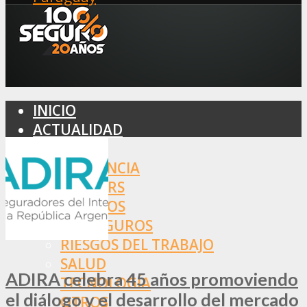
INICIO
ACTUALIDAD
MERCADO
ASISTENCIA
BROKERS
SEGUROS
REASEGUROS
RIESGOS DEL TRABAJO
SALUD
ADIRA celebra 45 años promoviendo
TECNOLOGÍA
el diálogo y el desarrollo del mercado
OTROS