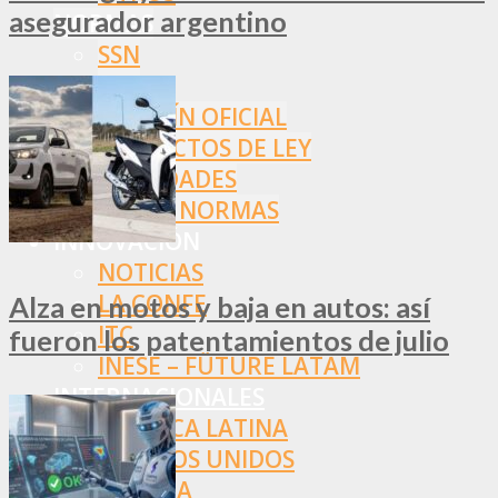
asegurador argentino
NORMAS
SSN
SRT
BOLETÍN OFICIAL
PROYECTOS DE LEY
SOCIEDADES
OTRAS NORMAS
INNOVACIÓN
NOTICIAS
LA CONFE
Alza en motos y baja en autos: así
ITC
fueron los patentamientos de julio
INESE – FÜTURE LATAM
INTERNACIONALES
AMÉRICA LATINA
ESTADOS UNIDOS
EUROPA