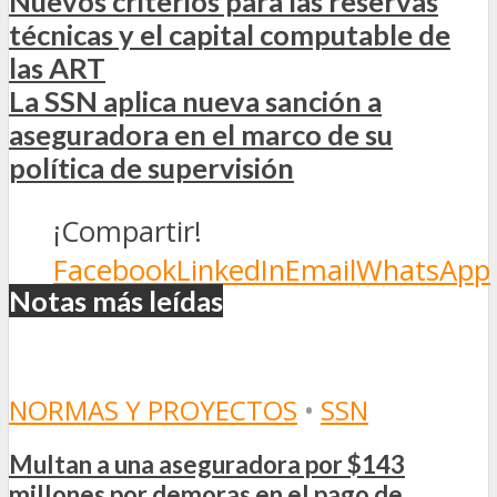
Nuevos criterios para las reservas
técnicas y el capital computable de
las ART
La SSN aplica nueva sanción a
aseguradora en el marco de su
política de supervisión
¡Compartir!
Facebook
LinkedIn
Email
WhatsApp
Notas más leídas
NORMAS Y PROYECTOS
•
SSN
Multan a una aseguradora por $143
millones por demoras en el pago de