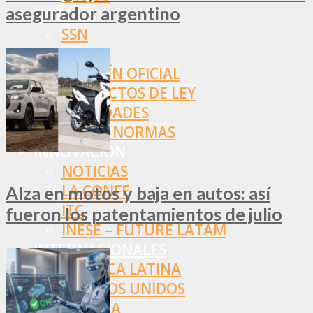
asegurador argentino
NORMAS
SSN
SRT
BOLETÍN OFICIAL
PROYECTOS DE LEY
SOCIEDADES
OTRAS NORMAS
INNOVACIÓN
NOTICIAS
LA CONFE
Alza en motos y baja en autos: así
ITC
fueron los patentamientos de julio
INESE – FÜTURE LATAM
INTERNACIONALES
AMÉRICA LATINA
ESTADOS UNIDOS
EUROPA