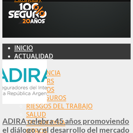
INICIO
ACTUALIDAD
MERCADO
ASISTENCIA
BROKERS
SEGUROS
REASEGUROS
RIESGOS DEL TRABAJO
SALUD
ADIRA celebra 45 años promoviendo
TECNOLOGÍA
el diálogo y el desarrollo del mercado
OTROS