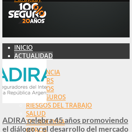
INICIO
ACTUALIDAD
MERCADO
ASISTENCIA
BROKERS
SEGUROS
REASEGUROS
RIESGOS DEL TRABAJO
SALUD
ADIRA celebra 45 años promoviendo
TECNOLOGÍA
el diálogo y el desarrollo del mercado
OTROS