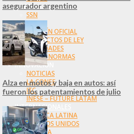
asegurador argentino
NORMAS
SSN
SRT
BOLETÍN OFICIAL
PROYECTOS DE LEY
SOCIEDADES
OTRAS NORMAS
INNOVACIÓN
NOTICIAS
LA CONFE
Alza en motos y baja en autos: así
ITC
fueron los patentamientos de julio
INESE – FÜTURE LATAM
INTERNACIONALES
AMÉRICA LATINA
ESTADOS UNIDOS
EUROPA