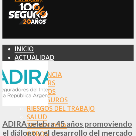
INICIO
ACTUALIDAD
MERCADO
ASISTENCIA
BROKERS
SEGUROS
REASEGUROS
RIESGOS DEL TRABAJO
SALUD
ADIRA celebra 45 años promoviendo
TECNOLOGÍA
el diálogo y el desarrollo del mercado
OTROS