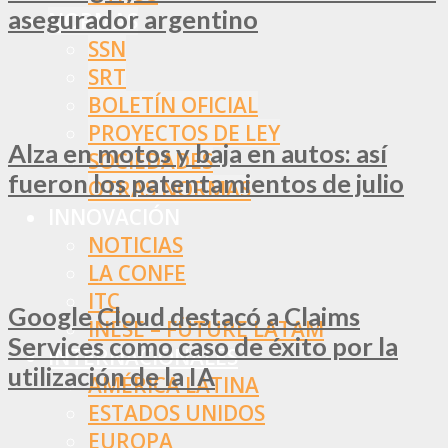
asegurador argentino
NORMAS
SSN
SRT
BOLETÍN OFICIAL
PROYECTOS DE LEY
Alza en motos y baja en autos: así
SOCIEDADES
fueron los patentamientos de julio
OTRAS NORMAS
INNOVACIÓN
NOTICIAS
LA CONFE
ITC
Google Cloud destacó a Claims
INESE – FÜTURE LATAM
Services como caso de éxito por la
INTERNACIONALES
utilización de la IA
AMÉRICA LATINA
ESTADOS UNIDOS
EUROPA