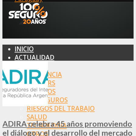
INICIO
ACTUALIDAD
MERCADO
ASISTENCIA
BROKERS
SEGUROS
REASEGUROS
RIESGOS DEL TRABAJO
SALUD
ADIRA celebra 45 años promoviendo
TECNOLOGÍA
el diálogo y el desarrollo del mercado
OTROS