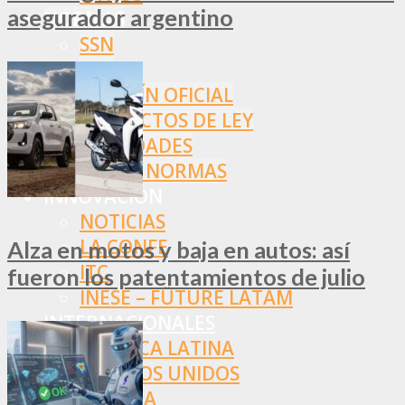
asegurador argentino
NORMAS
SSN
SRT
BOLETÍN OFICIAL
PROYECTOS DE LEY
SOCIEDADES
OTRAS NORMAS
INNOVACIÓN
NOTICIAS
LA CONFE
Alza en motos y baja en autos: así
ITC
fueron los patentamientos de julio
INESE – FÜTURE LATAM
INTERNACIONALES
AMÉRICA LATINA
ESTADOS UNIDOS
EUROPA