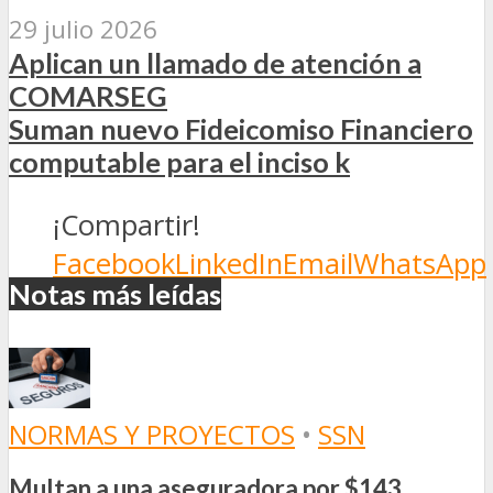
29 julio 2026
Aplican un llamado de atención a
COMARSEG
Suman nuevo Fideicomiso Financiero
computable para el inciso k
¡Compartir!
Facebook
LinkedIn
Email
WhatsApp
Notas más leídas
NORMAS Y PROYECTOS
•
SSN
Multan a una aseguradora por $143