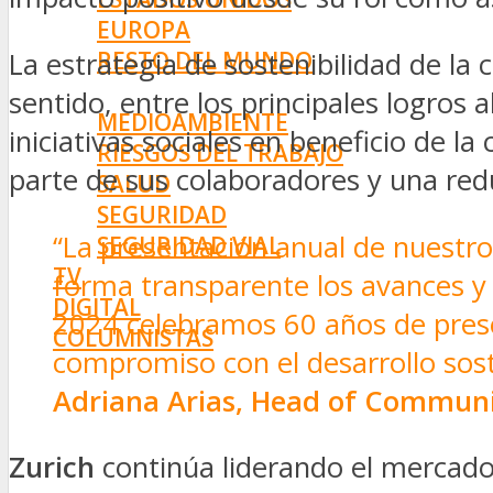
EUROPA
RESTO DEL MUNDO
La estrategia de sostenibilidad de la 
PREVENCIÓN
sentido, entre los principales logro
MEDIOAMBIENTE
iniciativas sociales en beneficio de l
RIESGOS DEL TRABAJO
parte de sus colaboradores y una red
SALUD
SEGURIDAD
“La presentación anual de nuestro
SEGURIDAD VIAL
TV
forma transparente los avances y 
DIGITAL
2024 celebramos 60 años de presen
COLUMNISTAS
compromiso con el desarrollo sost
ESTADÍSTICAS
Adriana Arias, Head of Communic
Zurich
continúa liderando el mercado 