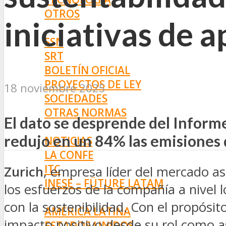
OTROS
iniciativas de 
NORMAS
SSN
SRT
BOLETÍN OFICIAL
PROYECTOS DE LEY
18 noviembre 2025
SOCIEDADES
OTRAS NORMAS
El dato se desprende del Inform
INNOVACIÓN
redujo en un 84% las emisiones 
NOTICIAS
LA CONFE
ITC
Zurich
, empresa líder del mercado as
INESE – FÜTURE LATAM
los esfuerzos de la compañía a nivel l
INTERNACIONALES
con la sostenibilidad. Con el propósit
AMÉRICA LATINA
impacto positivo desde su rol como 
ESTADOS UNIDOS