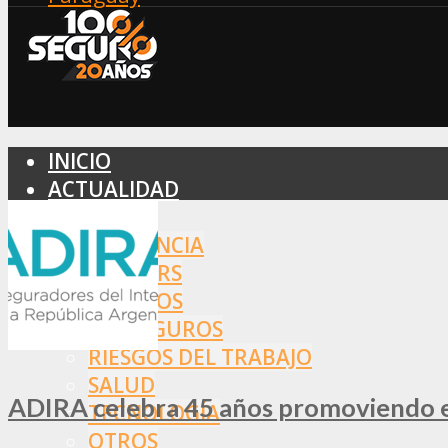
INICIO
ACTUALIDAD
MERCADO
ASISTENCIA
BROKERS
SEGUROS
REASEGUROS
RIESGOS DEL TRABAJO
SALUD
ADIRA celebra 45 años promoviendo el
TECNOLOGÍA
OTROS