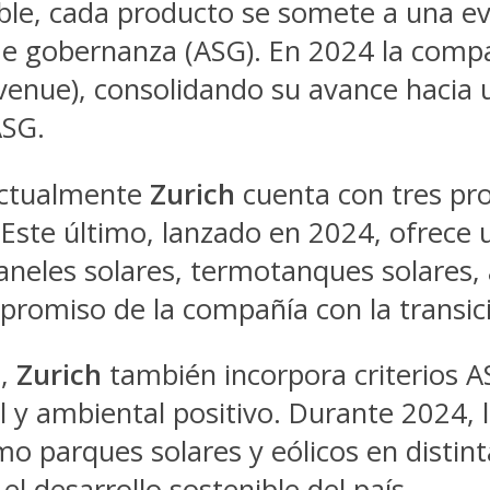
ble, cada producto se somete a una ev
y de gobernanza (ASG). En 2024 la comp
evenue), consolidando su avance haci
ASG.
 actualmente
Zurich
cuenta con tres pr
 Este último, lanzado en 2024, ofrece 
eles solares, termotanques solares, 
promiso de la compañía con la transic
o,
Zurich
también incorpora criterios A
l y ambiental positivo. Durante 2024, 
 parques solares y eólicos en distint
 desarrollo sostenible del país.