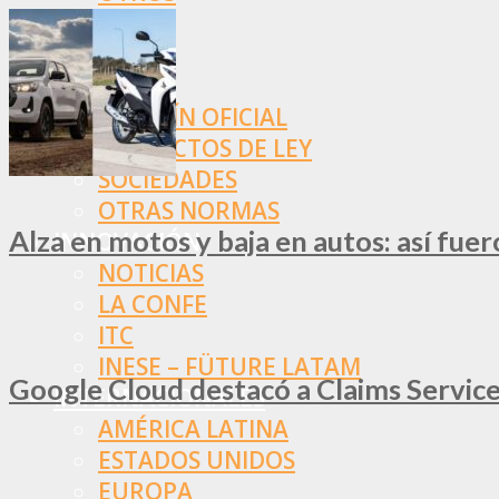
NORMAS
SSN
SRT
BOLETÍN OFICIAL
PROYECTOS DE LEY
SOCIEDADES
OTRAS NORMAS
Alza en motos y baja en autos: así fue
INNOVACIÓN
NOTICIAS
LA CONFE
ITC
INESE – FÜTURE LATAM
Google Cloud destacó a Claims Services
INTERNACIONALES
AMÉRICA LATINA
ESTADOS UNIDOS
EUROPA